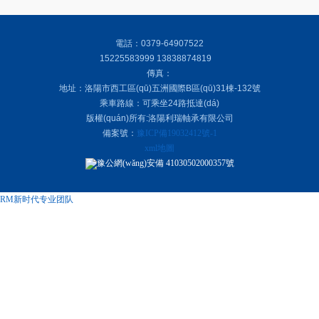
電話：0379-64907522
15225583999 13838874819
傳真：
地址：洛陽市西工區(qū)五洲國際B區(qū)31棟-132號
乘車路線：可乘坐24路抵達(dá)
版權(quán)所有:洛陽利瑞軸承有限公司
備案號：
豫ICP備19032412號-1
xml地圖
豫公網(wǎng)安備 41030502000357號
RM新时代专业团队