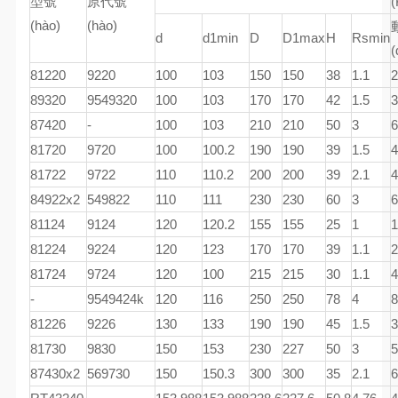
型號
原代號
(
(hào)
(hào)
d
d1min
D
D1max
H
Rsmin
(
81220
9220
100
103
150
150
38
1.1
2
89320
9549320
100
103
170
170
42
1.5
3
87420
-
100
103
210
210
50
3
6
81720
9720
100
100.2
190
190
39
1.5
4
81722
9722
110
110.2
200
200
39
2.1
4
84922x2
549822
110
111
230
230
60
3
6
81124
9124
120
120.2
155
155
25
1
1
81224
9224
120
123
170
170
39
1.1
2
81724
9724
120
100
215
215
30
1.1
4
-
9549424k
120
116
250
250
78
4
8
81226
9226
130
133
190
190
45
1.5
3
81730
9830
150
153
230
227
50
3
5
87430x2
569730
150
150.3
300
300
35
2.1
6