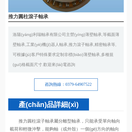
推力圓柱滾子軸承
洛陽(yáng)利瑞軸承有限公司主營(yíng)薄壁軸承,等截面薄
壁軸承,工業(yè)機(jī)器人軸承,推力滾子軸承,精密軸承等,
可根據(jù)客戶特殊要求定制非標(biāo)薄壁軸承,多種規
(guī)格截面尺寸.歡迎來(lái)電咨詢
咨詢熱線：0379-64907522
產(chǎn)品詳細(xì)
推力圓柱滾子軸承屬分離型軸承，只能承受單向軸向
載荷和輕微沖擊，能夠軸（或外殼）一個(gè)方向的軸向