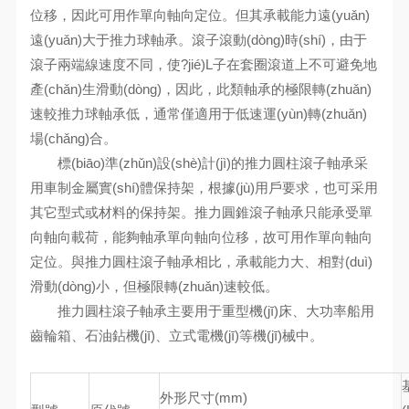
位移，因此可用作單向軸向定位。但其承載能力遠(yuǎn)
遠(yuǎn)大于推力球軸承。滾子滾動(dòng)時(shí)，由于
滾子兩端線速度不同，使?jié)L子在套圈滾道上不可避免地
產(chǎn)生滑動(dòng)，因此，此類軸承的極限轉(zhuǎn)
速較推力球軸承低，通常僅適用于低速運(yùn)轉(zhuǎn)
場(chǎng)合。
標(biāo)準(zhǔn)設(shè)計(jì)的推力圓柱滾子軸承采
用車制金屬實(shí)體保持架，根據(jù)用戶要求，也可采用
其它型式或材料的保持架。推力圓錐滾子軸承只能承受單
向軸向載荷，能夠軸承單向軸向位移，故可用作單向軸向
定位。與推力圓柱滾子軸承相比，承載能力大、相對(duì)
滑動(dòng)小，但極限轉(zhuǎn)速較低。
推力圓柱滾子軸承主要用于重型機(jī)床、大功率船用
齒輪箱、石油鉆機(jī)、立式電機(jī)等機(jī)械中。
外形尺寸(mm)