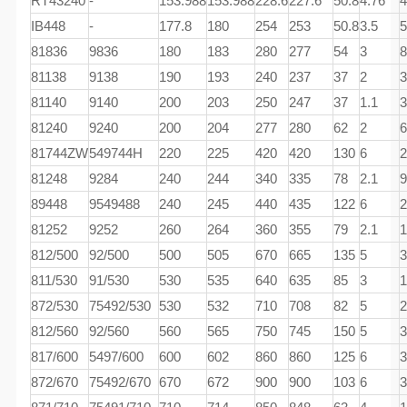
RT43240
-
153.988
153.988
228.6
227.6
50.8
4.76
4
IB448
-
177.8
180
254
253
50.8
3.5
5
81836
9836
180
183
280
277
54
3
8
81138
9138
190
193
240
237
37
2
3
81140
9140
200
203
250
247
37
1.1
3
81240
9240
200
204
277
280
62
2
6
81744ZW
549744H
220
225
420
420
130
6
2
81248
9284
240
244
340
335
78
2.1
9
89448
9549488
240
245
440
435
122
6
2
81252
9252
260
264
360
355
79
2.1
1
812/500
92/500
500
505
670
665
135
5
3
811/530
91/530
530
535
640
635
85
3
1
872/530
75492/530
530
532
710
708
82
5
2
812/560
92/560
560
565
750
745
150
5
3
817/600
5497/600
600
602
860
860
125
6
3
872/670
75492/670
670
672
900
900
103
6
3