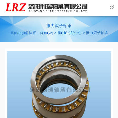
推力滾子軸承
當(dāng)前位置：
>
>
首頁(yè)
產(chǎn)品中心
推力滾子軸承