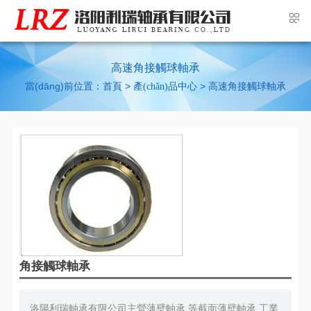
高速角接觸球軸承
當(dāng)前位置：
>
>
首頁
產(chǎn)品中心
高速角接觸球軸承
角接觸球軸承
洛陽利瑞軸承有限公司主營薄壁軸承,等截面薄壁軸承,工業