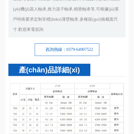
(yè)機(jī)器人軸承,推力滾子軸承,精密軸承等,可根據(jù)客
戶特殊要求定制非標(biāo)薄壁軸承,多種規(guī)格截面尺
寸.歡迎來電咨詢
咨詢熱線：0379-64907522
產(chǎn)品詳細(xì)