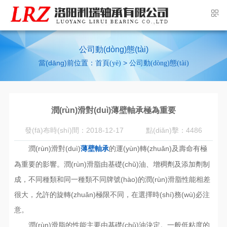
公司動(dòng)態(tài)
當(dāng)前位置：
>
首頁(yè)
公司動(dòng)態(tài)
潤(rùn)滑對(duì)薄壁軸承極為重要
發(fā)布時(shí)間：2018-12-17
點(diǎn)擊：4486
潤(rùn)滑對(duì)
的運(yùn)轉(zhuǎn)及壽命有極
薄壁軸承
為重要的影響。潤(rùn)滑脂由基礎(chǔ)油、增稠劑及添加劑制
成，不同種類和同一種類不同牌號(hào)的潤(rùn)滑脂性能相差
很大，允許的旋轉(zhuǎn)極限不同，在選擇時(shí)務(wù)必注
意。
潤(rùn)滑脂的性能主要由基礎(chǔ)油決定。一般低粘度的