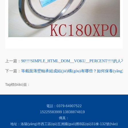
上一篇：
90!!!!SIMPLE_HTML_DOM__VOKU__PERCENT!!!!的人
下一篇：
等截面薄壁軸承組成結(jié)構(gòu)有哪些？如何保養(yǎng
Tag標(biāo)簽：
電話：0379-64907522
15225583999 13838874819
傳真：
地址：洛陽(yáng)市西工區(qū)五洲國(guó)際B區(qū)31棟-132號(hào)