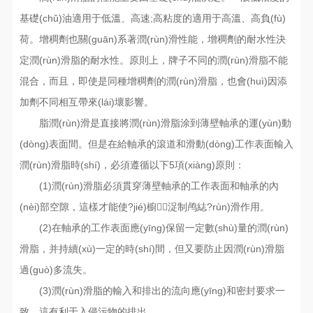
基礎(chǔ)油適用于低溫、高速;高粘度的適用于高溫、高負(fù)
荷。增稠劑也關(guān)系著潤(rùn)滑性能，增稠劑的耐水性決
定潤(rùn)滑脂的耐水性。原則上，牌子不同的潤(rùn)滑脂不能
混合，而且，即使是同種增稠劑的潤(rùn)滑脂，也會(huì)因添
加劑不同相互帶來(lái)壞影響。
脂潤(rùn)滑是直接將潤(rùn)滑脂涂到薄壁軸承的運(yùn)動
(dòng)表面間。但是在給軸承的滾道和滑動(dòng)工作表面輸入
潤(rùn)滑脂時(shí)，必須遵循以下5項(xiàng)原則：
(1)潤(rùn)滑脂必須貫穿薄壁軸承的工作表面和軸承的內
(nèi)部空隙，這樣才能使?jié)櫥浞制鸬綕?rùn)滑作用。
(2)在軸承的工作表面應(yīng)保留一定數(shù)量的潤(rùn)
滑脂，并持續(xù)一定的時(shí)間，但又要防止因潤(rùn)滑脂
過(guò)多流失。
(3)潤(rùn)滑脂的輸入和排出的流向應(yīng)和密封要求一
致，這有利于入侵污物的排出。