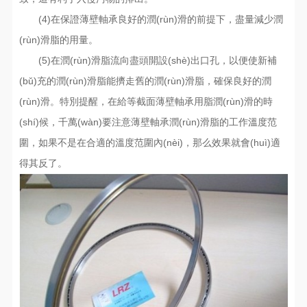
(4)在保證薄壁軸承良好的潤(rùn)滑的前提下，盡量減少潤
(rùn)滑脂的用量。
(5)在潤(rùn)滑脂流向盡頭開設(shè)出口孔，以便使新補
(bǔ)充的潤(rùn)滑脂能擠走舊的潤(rùn)滑脂，確保良好的潤
(rùn)滑。特別提醒，在給等截面薄壁軸承用脂潤(rùn)滑的時
(shí)候，千萬(wàn)要注意薄壁軸承潤(rùn)滑脂的工作溫度范
圍，如果不是在合適的溫度范圍內(nèi)，那么效果就會(huì)適
得其反了。