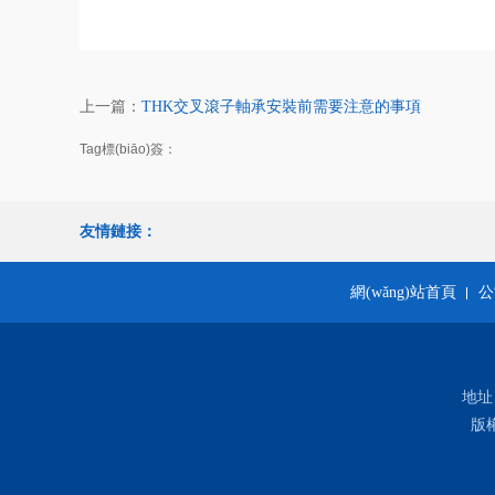
上一篇：
THK交叉滾子軸承安裝前需要注意的事項
Tag標(biāo)簽：
友情鏈接：
網(wǎng)站首頁
公
地址
版