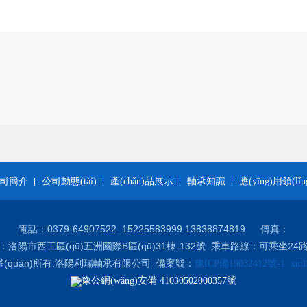
司簡介
公司動態(tài)
產(chǎn)品展示
軸承知識
應(yīng)用領(lǐ
電話：0379-64907522
15225583999 13838874819
傳真：
：洛陽市西工區(qū)五洲國際B區(qū)31棟-132號
乘車路線：可乘坐24
權(quán)所有:洛陽利瑞軸承有限公司
備案號：
豫ICP備19032412號-1
xm
豫公網(wǎng)安備 41030502000357號