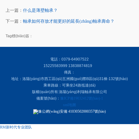
上一篇：
什么是薄壁軸承？
下一篇：
軸承如何存放才能更好的延長(zhǎng)軸承壽命？
Tag標(biāo)簽：
電話：0379-64907522
15225583999 13838874819
傳真：
地址：洛陽(yáng)市西工區(qū)五洲國(guó)際B區(qū)31棟-132號(hào)
乘車路線：可乘坐24路抵達(dá)
版權(quán)所有:洛陽(yáng)利瑞軸承有限公司
備案號(hào)：
豫ICP備19032412號(hào)-1
xml地圖
豫公網(wǎng)安備 41030502000357號(hào)
RM新时代专业团队