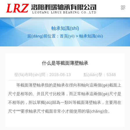
軸承知識(shí)
當(dāng)前位置：
>
首頁(yè)
軸承知識(shí)
什么是等截面薄壁軸承
發(fā)布時(shí)間：2018-08-13
點(diǎn)擊：5348
等截面薄壁軸承指的是軸承在徑向和軸向這兩個(gè)截面上
尺寸是相等的、并且尺寸比較薄，而正常軸承這兩個(gè)尺寸是
不相等的，所以單獨(dú)歸為一類叫等截面薄壁軸承，主要用在
尺寸***要求軸承尺寸截面非常小才能使用的場(chǎng)合。