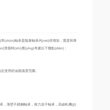
)準(zhǔn)軸承是隨著軸承內(nèi)徑增加，寬度和厚
n)滑脂時(shí)應(yīng)考慮以下幾點(diǎn)：
)定使用的油脂溫度范圍。
軸承，薄壁不銹鋼軸承，推力滾子軸承，高線軋機(jī)