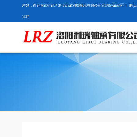
您好，歡迎來(lái)到洛陽(yáng)利瑞軸承有限公司官網(wǎng)！
網(w
我們