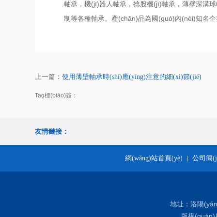
軸承，機(jī)器人軸承，捻股機(jī)軸承，薄壁深溝
制等各種軸承。產(chǎn)品為國(guó)內(nèi)
上一篇：
使用薄壁軸承時(shí)應(yīng)注意的細(xì)節(jié)
Tag標(biāo)簽：
友情鏈接：
網(wǎng)站首頁(yè)
公司簡(j
地址：洛陽(yáng
版權(quán